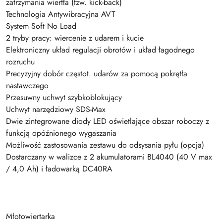
zatrzymania wiertła (tzw. kick-back)
Technologia Antywibracyjna AVT
System Soft No Load
2 tryby pracy: wiercenie z udarem i kucie
Elektroniczny układ regulacji obrotów i układ łagodnego
rozruchu
Precyzyjny dobór częstot. udarów za pomocą pokrętła
nastawczego
Przesuwny uchwyt szybkoblokujący
Uchwyt narzędziowy SDS-Max
Dwie zintegrowane diody LED oświetlające obszar roboczy z
funkcją opóźnionego wygaszania
Możliwość zastosowania zestawu do odsysania pyłu (opcja)
Dostarczany w walizce z 2 akumulatorami BL4040 (40 V max
/ 4,0 Ah) i ładowarką DC40RA
Młotowiertarka