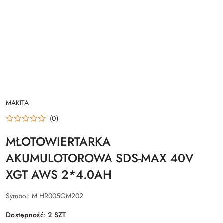
NAZWA
MAKITA
PRODUCENTA:
(0)
MŁOTOWIERTARKA
AKUMULOTOROWA SDS-MAX 40V
XGT AWS 2*4.0AH
Symbol:
M HR005GM202
Dostępność:
2
SZT