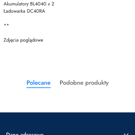
Akumulatory BL4040 x 2
Ładowarka DC40RA
**
Zdjęcia poglądowe
Produkty
Produkty
Polecane
Podobne produkty
Pomiń karuzelę produktów
o
o
statusie:
statusie:
Dane adresowe