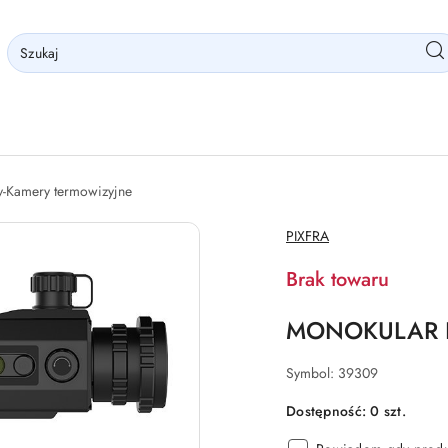
y-Kamery termowizyjne
NAZWA
PIXFRA
PRODUCENTA:
Brak towaru
MONOKULAR P
Symbol:
39309
Dostępność:
0
szt.