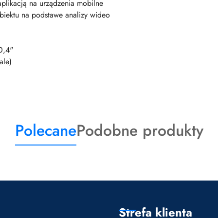
plikacją na urządzenia mobilne
obiektu na podstawe analizy wideo
0,4"
ale)
Produkty
Produkty
Polecane
Podobne produkty
o
o
statusie:
statusie:
Strefa klienta