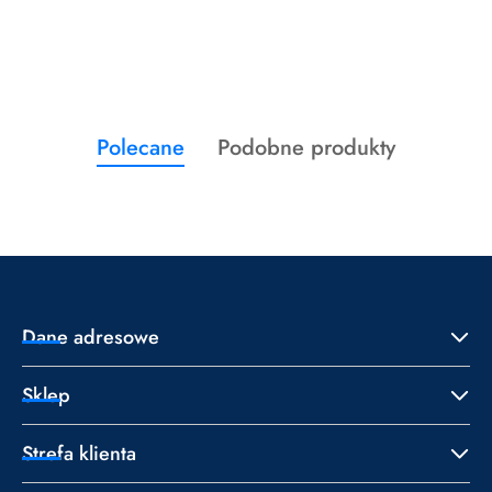
Produkty
Produkty
Polecane
Podobne produkty
Pomiń karuzelę produktów
o
o
statusie:
statusie:
Dane adresowe
Sklep
Strefa klienta