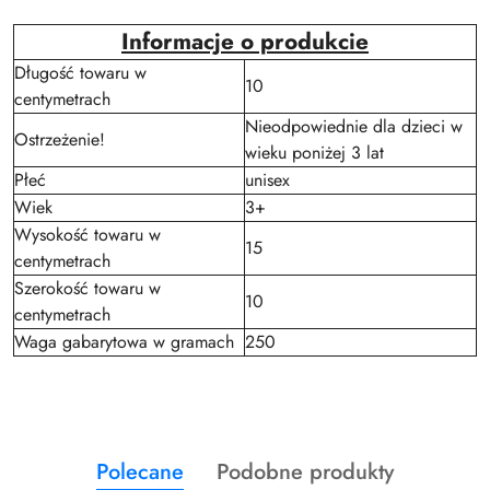
Informacje o produkcie
Długość towaru w
10
centymetrach
Nieodpowiednie dla dzieci w
Ostrzeżenie!
wieku poniżej 3 lat
Płeć
unisex
Wiek
3+
Wysokość towaru w
15
centymetrach
Szerokość towaru w
10
centymetrach
Waga gabarytowa w gramach
250
Produkty
Produkty
Polecane
Podobne produkty
Pomiń karuzelę produktów