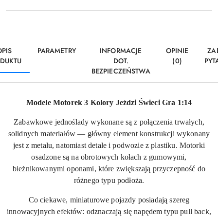
OPIS
PARAMETRY
INFORMACJE
OPINIE
ZA
DUKTU
DOT.
(0)
PYT
BEZPIECZEŃSTWA
Modele Motorek 3 Kolory Jeździ Świeci Gra 1:14
Zabawkowe jednoślady wykonane są z połączenia trwałych,
solidnych materiałów — główny element konstrukcji wykonany
jest z metalu, natomiast detale i podwozie z plastiku. Motorki
osadzone są na obrotowych kołach z gumowymi,
bieżnikowanymi oponami, które zwiększają przyczepność do
różnego typu podłoża.
Co ciekawe, miniaturowe pojazdy posiadają szereg
innowacyjnych efektów: odznaczają się napędem typu pull back,