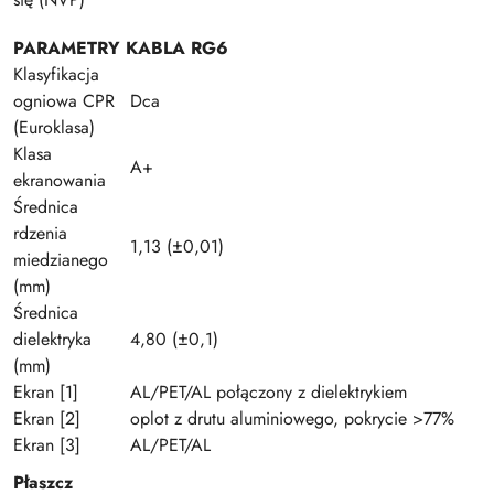
PARAMETRY KABLA RG6
Klasyfikacja
ogniowa CPR
Dca
(Euroklasa)
Klasa
A+
ekranowania
Średnica
rdzenia
1,13 (±0,01)
miedzianego
(mm)
Średnica
dielektryka
4,80 (±0,1)
(mm)
Ekran [1]
AL/PET/AL połączony z dielektrykiem
Ekran [2]
oplot z drutu aluminiowego, pokrycie >77%
Ekran [3]
AL/PET/AL
Płaszcz