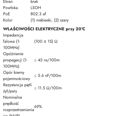
Ekran
brak
Powłoka
LSOH
PoE
802.3 af
Kolor
(1) niebieski, (2) szary
WŁAŚCIWOŚCI ELEKTRYCZNE przy 20ºC
Impedancja
falowa (1-
(100 ± 15) Ω
100MHz)
Opóźnienie
propagacji (1-
≤ 45 ns/100m
100MHz)
Opór bierny
≤ 5.6 nF/100m
pojemnościowy
Rezystancja pętli
≤ 11.5 Ω/100m
żył/pary
Nominalna
prędkość
69%
rozprzestrzeniania
się (NVP)