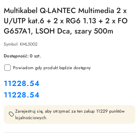
Multikabel Q-LANTEC Multimedia 2 x
U/UTP kat.6 + 2 x RG6 1.13 + 2 x FO
G657A1, LSOH Dca, szary 500m
Symbol:
KML5002
Dostępność:
0
szt.
Powiadom gdy produkt będzie dostępny
cena:
11228.54
11228.54
Cena:
Zarejestruj się, aby otrzymać za ten zakup 11229 punktów
lojalnościowych.