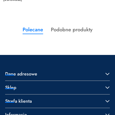
Produkty
Produkty
Polecane
Podobne produkty
Pomiń karuzelę produktów
o
o
statusie:
statusie:
Dane adresowe
Sklep
Strefa klienta
Informacje