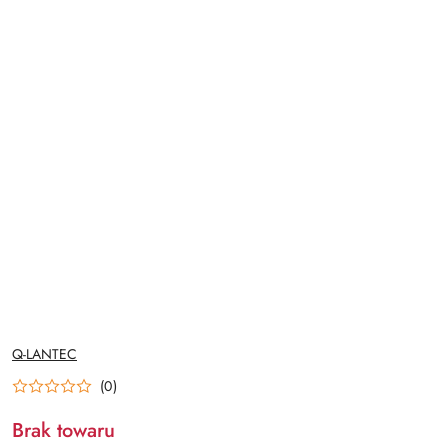
NAZWA
Q-LANTEC
PRODUCENTA:
(0)
Brak towaru