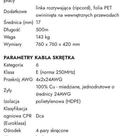
pracy
linka rozrywająca (ripcord), folia PET
Dodatkowe
owininięta na wewnętrznych przewodach
Średnica (mm)
17
Długość
500m
Waga
143 kg
Wymiary
760 x 760 x 420 mm
PARAMETRY KABLA SKRĘTKA
Kategoria
6
Klasa
E (norma 250MHz)
Przekrój AWG
4x2x24AWG
100% Cu - miedziane, jednodrutowe o
Żyły
średnicy 24AWG
Izolacja
polietylenowa (HDPE)
Klasyfikacja
ogniowa CPR
Dca
(Euroklasa)
Ośrodek
4 pary skręcone