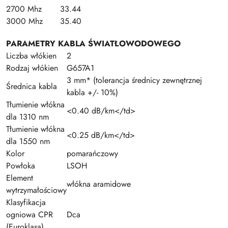
2700 Mhz
33.44
3000 Mhz
35.40
PARAMETRY KABLA ŚWIATŁOWODOWEGO
Liczba włókien
2
Rodzaj włókien
G657A1
3 mm* (tolerancja średnicy zewnętrznej
Średnica kabla
kabla +/- 10%)
Tłumienie włókna
<0.40 dB/km</td>
dla 1310 nm
Tłumienie włókna
<0.25 dB/km</td>
dla 1550 nm
Kolor
pomarańczowy
Powłoka
LSOH
Element
włókna aramidowe
wytrzymałościowy
Klasyfikacja
ogniowa CPR
Dca
(Euroklasa)