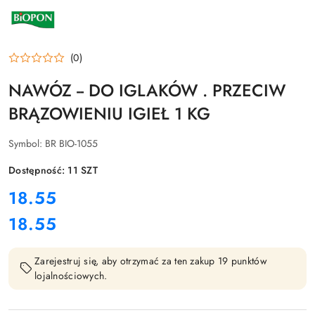
NAZWA
PRODUCENTA:
BIOPON
(0)
NAWÓZ -- DO IGLAKÓW . PRZECIW
BRĄZOWIENIU IGIEŁ 1 KG
Symbol:
BR BIO-1055
Dostępność:
11
SZT
cena:
18.55
18.55
Cena:
Zarejestruj się, aby otrzymać za ten zakup 19 punktów
lojalnościowych.