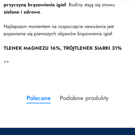
przyczynę brązowienia igieł
. Rośliny stają się znowu
zielone i zdrowe
.
Najlepszym momentem na rozpoczęcie nawożenia jest
pojawienie się pierwszych objawów brązowienia igieł.
TLENEK MAGNEZU 16%, TRÓJTLENEK SIARKI 31%
**
Produkty
Produkty
Polecane
Podobne produkty
Pomiń karuzelę produktów
o
o
statusie:
statusie: