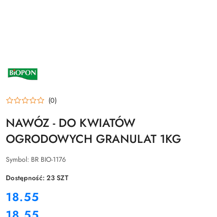
NAZWA
PRODUCENTA:
BIOPON
(0)
NAWÓZ - DO KWIATÓW
OGRODOWYCH GRANULAT 1KG
Symbol:
BR BIO-1176
Dostępność:
23
SZT
cena:
18.55
18.55
Cena: