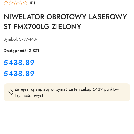
(0)
NIWELATOR OBROTOWY LASEROWY
ST FMX700LG ZIELONY
Symbol:
S/77-448-1
Dostępność:
2
SZT
cena:
5438.89
5438.89
Cena:
Zarejestruj się, aby otrzymać za ten zakup 5439 punktów
lojalnościowych.