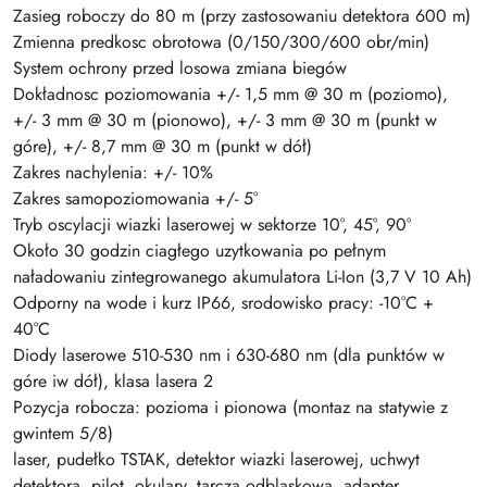
Zasieg roboczy do 80 m (przy zastosowaniu detektora 600 m)
Zmienna predkosc obrotowa (0/150/300/600 obr/min)
System ochrony przed losowa zmiana biegów
Dokładnosc poziomowania +/- 1,5 mm @ 30 m (poziomo),
+/- 3 mm @ 30 m (pionowo), +/- 3 mm @ 30 m (punkt w
góre), +/- 8,7 mm @ 30 m (punkt w dół)
Zakres nachylenia: +/- 10%
Zakres samopoziomowania +/- 5°
Tryb oscylacji wiazki laserowej w sektorze 10°, 45°, 90°
Około 30 godzin ciagłego uzytkowania po pełnym
naładowaniu zintegrowanego akumulatora Li-Ion (3,7 V 10 Ah)
Odporny na wode i kurz IP66, srodowisko pracy: -10°C +
40°C
Diody laserowe 510-530 nm i 630-680 nm (dla punktów w
góre iw dół), klasa lasera 2
Pozycja robocza: pozioma i pionowa (montaz na statywie z
gwintem 5/8)
laser, pudełko TSTAK, detektor wiazki laserowej, uchwyt
detektora, pilot, okulary, tarcza odblaskowa, adapter,