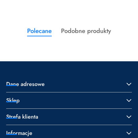
Produkty
Produkty
Polecane
Podobne produkty
Pomiń karuzelę produktów
o
o
statusie:
statusie:
Dane adresowe
Sklep
Strefa klienta
Informacje