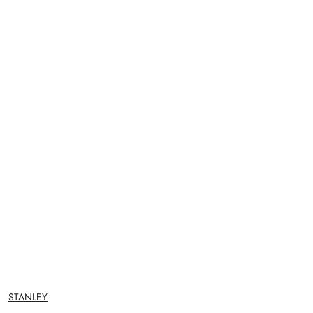
NAZWA
STANLEY
PRODUCENTA: