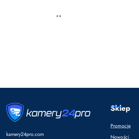
**
Pomiń karuzelę produktów
Sklep
Promocje
kamery24pro.com
Nowości