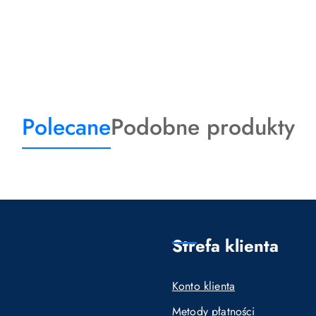
Produkty
Produkty
Polecane
Podobne produkty
o
o
statusie:
statusie:
Strefa klienta
Konto klienta
Metody płatności