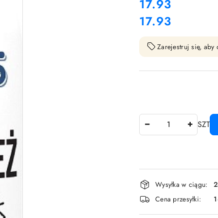
cena:
17.93
17.93
Cena:
Zarejestruj się, ab
Ilość
SZT
Dostępność
Wysyłka w ciągu:
2
i
Cena przesyłki:
dostawa