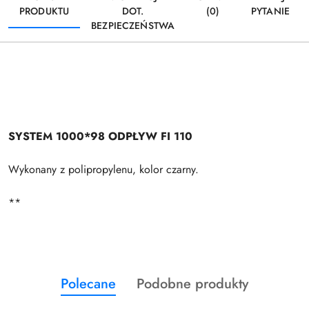
PRODUKTU
DOT.
(0)
PYTANIE
BEZPIECZEŃSTWA
SYSTEM 1000*98 ODPŁYW FI 110
Wykonany z polipropylenu, kolor czarny.
**
Produkty
Produkty
Polecane
Podobne produkty
Pomiń karuzelę produktów
o
o