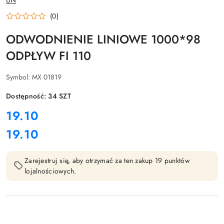
UN
PRODUCENTA:
(0)
ODWODNIENIE LINIOWE 1000*98
ODPŁYW FI 110
Symbol:
MX 01819
Dostępność:
34
SZT
cena:
19.10
19.10
Cena:
Zarejestruj się, aby otrzymać za ten zakup 19 punktów
lojalnościowych.