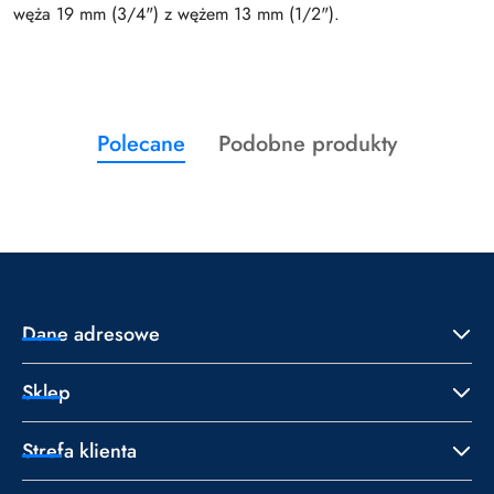
węża 19 mm (3/4") z wężem 13 mm (1/2").
Produkty
Produkty
Polecane
Podobne produkty
Pomiń karuzelę produktów
o
o
statusie:
statusie:
Dane adresowe
Sklep
Strefa klienta