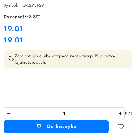
Symbol:
HG-02931-29
Dostępność:
8
SZT
cena:
19.01
19.01
Cena:
Zarejestruj się, aby otrzymać za ten zakup 19 punktów
lojalnościowych.
Ilość
SZT
Do koszyka