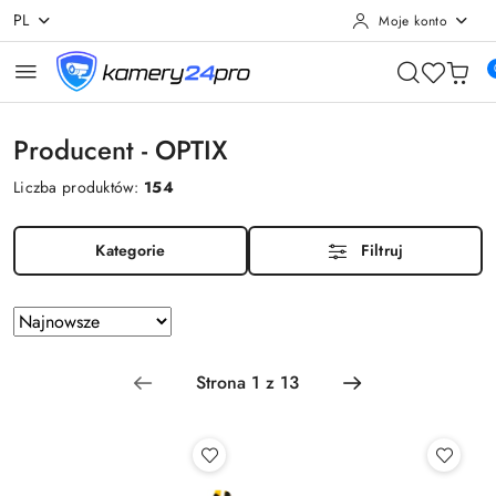
PL
Moje konto
Przejdź do treści głównej
Przejdź do wyszukiwarki
Przejdź do moje konto
Przejdź do menu głównego
Przejdź do stopki
Producent - OPTIX
Liczba produktów:
154
Kategorie
Filtruj
Zastosowano
Sortuj
według
sortowanie:
Najnowsze.