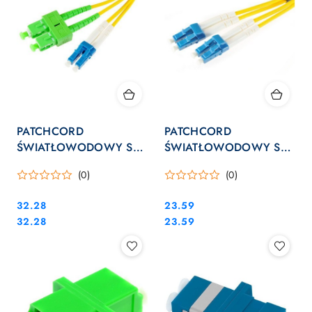
PATCHCORD
PATCHCORD
ŚWIATŁOWODOWY SM
ŚWIATŁOWODOWY SM
2M DUPLEX 9/125
2M DUPLEX 9/125,
(0)
(0)
SC/APC-LC/UPC
LC/UPC-LC/UPC
Cena:
Cena:
32.28
23.59
Cena:
Cena:
32.28
23.59