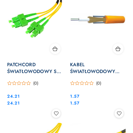
PATCHCORD
KABEL
ŚWIATŁOWODOWY SM
ŚWIATŁOWODOWY
2M DUPLEX 9/125,
ZIEMNY DAC 2J 1m
(0)
(0)
SC/APC-SC/APC 3MM
Cena:
Cena:
24.21
1.57
Cena:
Cena:
24.21
1.57