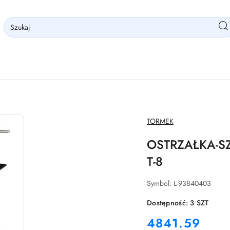
NAZWA
TORMEK
PRODUCENTA:
OSTRZAŁKA-S
T-8
Symbol:
L-93840403
Dostępność:
3
SZT
cena:
4841.59