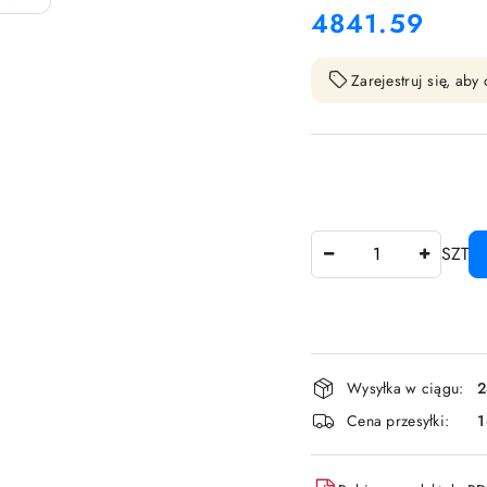
4841.59
Cena:
Zarejestruj się, ab
Ilość
SZT
Dostępność
Wysyłka w ciągu:
2
i
Cena przesyłki:
dostawa