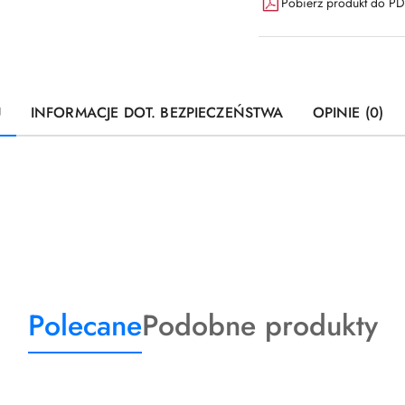
Pobierz produkt do P
U
INFORMACJE DOT. BEZPIECZEŃSTWA
OPINIE (0)
Produkty
Produkty
Polecane
Podobne produkty
o
o
statusie:
statusie: