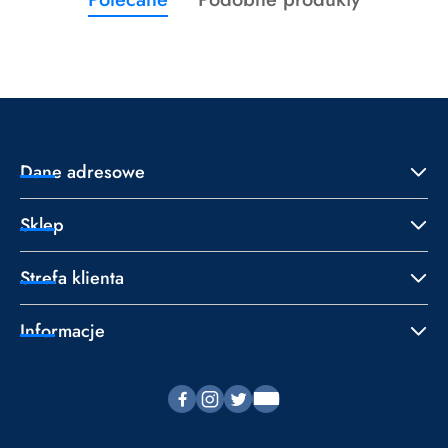
Pomiń karuzelę produktów
o
o
statusie:
statusie:
Dane adresowe
Sklep
Strefa klienta
Informacje