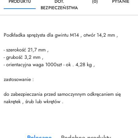
PRODUKTU
DOT.
(0)
PYTANIE
BEZPIECZEŃSTWA
Podkładka sprężysta dla gwintu M14 , otwór 14,2 mm ,
- szerokość 21,7 mm ,
- grubość 3,2 mm ,
- orientacyjna waga 1000szt - ok . 4,28 kg ,
zastosowanie :
do zabezpieczania przed samoczynnym odkręcaniem się
nakrętek , śrub lub wkrętów .
Produkty
Produkty
Polecane
Podobne produkty