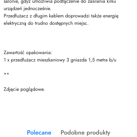
salonie, gdyż umożliwia podłączenie do zasilania kilku
urządzeń jednocześnie.
Przedłużacz z długim kablem doprowadzi także energię
elektryczną do trudno dostępnych miejsc.
Zawartość opakowania:
1 x przedłużacz mieszkaniowy 3 gniazda 1,5 metra b/u
**
Zdjęcie poglądowe.
Produkty
Produkty
Polecane
Podobne produkty
Pomiń karuzelę produktów