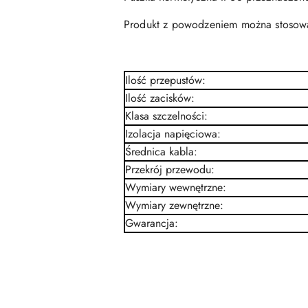
Produkt z powodzeniem można stosowa
Ilość przepustów
:
Ilość zacisków
:
Klasa szczelności
:
Izolacja napięciowa
:
Średnica kabla
:
Przekrój przewodu
:
Wymiary wewnętrzne
:
Wymiary zewnętrzne
:
Gwarancja
: