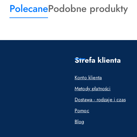
Produkty
Produkty
Polecane
Podobne produkty
o
o
statusie:
statusie:
Strefa klienta
Konto klienta
Metody płatności
Dostawa - rodzaje i czas
Pomoc
Blog