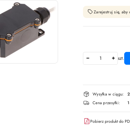
Zarejestruj się, ab
Ilość
szt.
Dostępność
Wysyłka w ciągu:
2
i
Cena przesyłki:
dostawa
Pobierz produkt do P