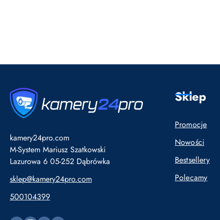
Pomiń karuzelę produktów
Sklep
Promocje
kamery24pro.com
Nowości
M-System Mariusz Szatkowski
Bestsellery
Lazurowa 6 05-252 Dąbrówka
Polecamy
sklep@kamery24pro.com
500104399