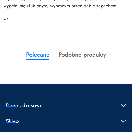
wypełni się ulubionym, wybranym przez siebie zapachem.
**
Produkty
Produkty
Polecane
Podobne produkty
Pomiń karuzelę produktów
o
o
statusie:
statusie:
Dane adresowe
Sklep