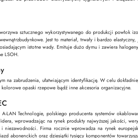
 tworzywa sztucznego wykorzystywanego do produkcji powłok iz
ewnątrzbudynkowe. Jest to materiał, trwały i bardzo elastyczny,
osiadającym istotne wady. Emituje dużo dymu i zawiera halogeny
one LSOH.
ny
 na zabrudzenia, ułatwiającym identyfikację. W celu dokładnie
kolorowe opaski rzepowe bądź inne akcesoria organizacyjne.
EC
A-LAN Technologie, polskiego producenta systemów okablowani
idera, wprowadzając na rynek produkty najwyższej jakości, wery
i niezawodności. Firma rocznie wprowadza na rynek europejski k
gniazd abonenckich oraz dziesiątki tysięcy komponentów towarzysz