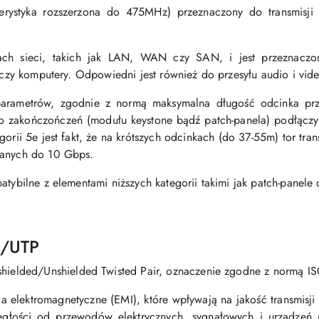
akterystyka rozszerzona do 475MHz) przeznaczony do transmis
ch sieci, takich jak LAN, WAN czy SAN, i jest przeznaczo
e czy komputery. Odpowiedni jest również do przesyłu audio i vide
rametrów, zgodnie z normą maksymalna długość odcinka prze
o zakończończeń (modułu keystone bądź patch-panela) podłączy
orii 5e jest fakt, że na krótszych odcinkach (do 37-55m) tor tra
 danych do 10 Gbps.
atybilne z elementami niższych kategorii takimi jak patch-panele
U/UTP
hielded/Unshielded Twisted Pair, oznaczenie zgodne z normą I
a elektromagnetyczne (EMI), które wpływają na jakość transmisj
egłości od przewodów elektrycznych, sygnałowych i urządzeń