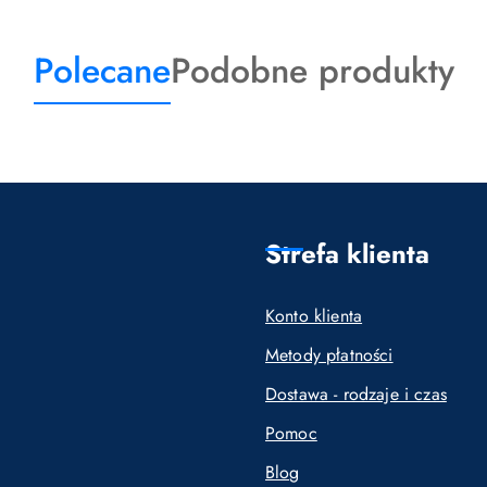
Produkty
Produkty
Polecane
Podobne produkty
o
o
statusie:
statusie:
Strefa klienta
Konto klienta
Metody płatności
Dostawa - rodzaje i czas
Pomoc
Blog