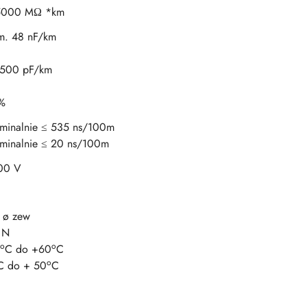
5000 MΩ *km
m. 48 nF/km
1500 pF/km
%
minalnie ≤ 535 ns/100m
minalnie ≤ 20 ns/100m
00 V
 ø zew
 N
o
o
C do +60
C
o
C do + 50
C