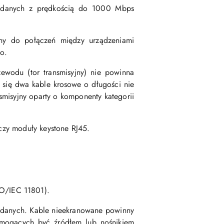
ji danych z prędkością do 1000 Mbps
ny do połączeń między urządzeniami
o.
wodu (tor transmisyjny) nie powinna
 się dwa kable krosowe o długości nie
nsmisyjny oparty o komponenty kategorii
 czy moduły keystone RJ45.
SO/IEC 11801).
i danych. Kable nieekranowane powinny
 mogących być źródłem lub nośnikiem