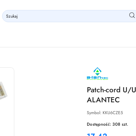
NAZWA
PRODUCENTA:
ALANTEC
Patch-cord U/
ALANTEC
Symbol:
KKU6CZE5
Dostępność:
308
szt.
cena: