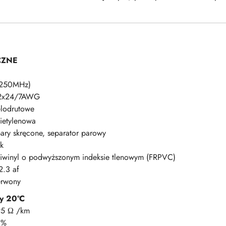
CZNE
(250MHz)
2x24/7AWG
elodrutowe
ietylenowa
ary skręcone, separator parowy
k
liwinyl o podwyższonym indeksie tlenowym (FRPVC)
2.3 af
erwony
y 20ºC
95 Ω /km
2%