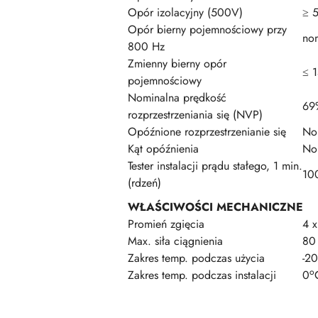
Opór izolacyjny (500V)
≥ 
Opór bierny pojemnościowy przy
no
800 Hz
Zmienny bierny opór
≤ 
pojemnościowy
Nominalna prędkość
69
rozprzestrzeniania się (NVP)
Opóźnione rozprzestrzenianie się
No
Kąt opóźnienia
No
Tester instalacji prądu stałego, 1 min.
10
(rdzeń)
WŁAŚCIWOŚCI MECHANICZNE
Promień zgięcia
4 x
Max. siła ciągnienia
80
Zakres temp. podczas użycia
-20
o
Zakres temp. podczas instalacji
0