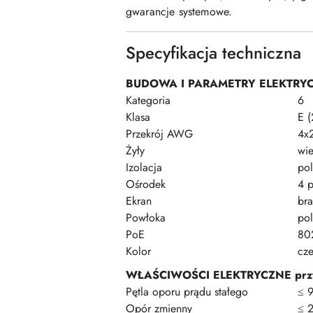
gwarancje systemowe.
Specyfikacja techniczna
BUDOWA I PARAMETRY ELEKTRY
Kategoria
6
Klasa
E 
Przekrój AWG
4x
Żyły
wi
Izolacja
pol
Ośrodek
4 p
Ekran
bra
Powłoka
po
PoE
80
Kolor
cz
WŁAŚCIWOŚCI ELEKTRYCZNE prz
Pętla oporu prądu stałego
≤ 
Opór zmienny
≤ 