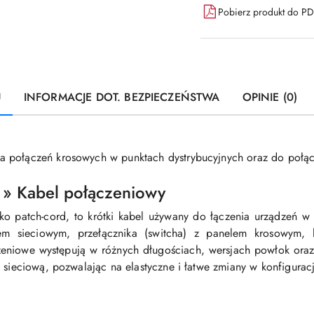
Pobierz produkt do P
U
INFORMACJE DOT. BEZPIECZEŃSTWA
OPINIE (0)
a połączeń krosowych w punktach dystrybucyjnych oraz do połą
 » Kabel połączeniowy
ko patch-cord, to krótki kabel używany do łączenia urządzeń w 
em sieciowym, przełącznika (switcha) z panelem krosowym, 
zeniowe występują w różnych długościach, wersjach powłok ora
 sieciową, pozwalając na elastyczne i łatwe zmiany w konfiguracji