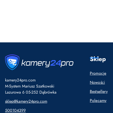
Pomiń karuzelę produktów
Sklep
Promocje
kamery24pro.com
Nowości
M-System Mariusz Szatkowski
Bestsellery
Lazurowa 6 05-252 Dąbrówka
Polecamy
sklep@kamery24pro.com
500104399