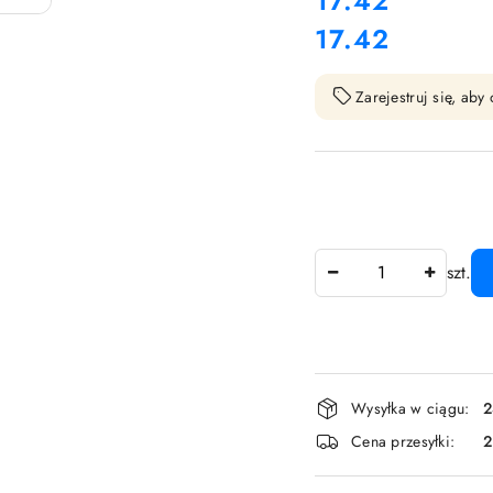
17.42
17.42
Cena:
Zarejestruj się, ab
Ilość
szt.
Dostępność
Wysyłka w ciągu:
2
i
Cena przesyłki:
dostawa