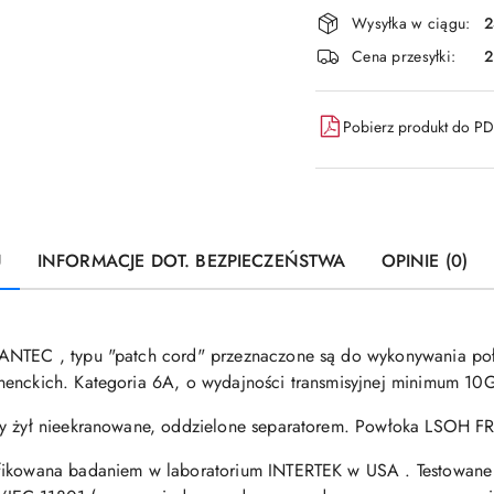
Dostępność
Wysyłka w ciągu:
2
i
Cena przesyłki:
dostawa
Pobierz produkt do P
U
INFORMACJE DOT. BEZPIECZEŃSTWA
OPINIE (0)
LANTEC , typu "patch cord" przeznaczone są do wykonywania po
enckich. Kategoria 6A, o wydajności transmisyjnej minimum 10Gb
ary żył nieekranowane, oddzielone separatorem. Powłoka LSOH F
yfikowana badaniem w laboratorium INTERTEK w USA . Testowane