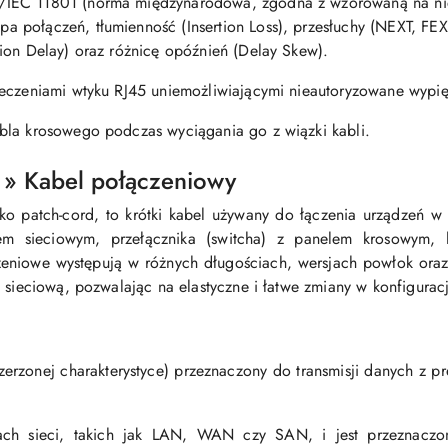
IEC 11801 (norma międzynarodowa, zgodna z wzorowaną na nie
 połączeń, tłumienność (Insertion Loss), przesłuchy (NEXT, FE
ion Delay) oraz różnicę opóźnień (Delay Skew).
ieczeniami wtyku RJ45 uniemożliwiającymi nieautoryzowane wypi
bla krosowego podczas wyciągania go z wiązki kabli.
 » Kabel połączeniowy
ko patch-cord, to krótki kabel używany do łączenia urządzeń w 
em sieciowym, przełącznika (switcha) z panelem krosowym, 
zeniowe występują w różnych długościach, wersjach powłok ora
 sieciową, pozwalając na elastyczne i łatwe zmiany w konfiguracji
szerzonej charakterystyce) przeznaczony do transmisji danych z
ch sieci, takich jak LAN, WAN czy SAN, i jest przeznaczo