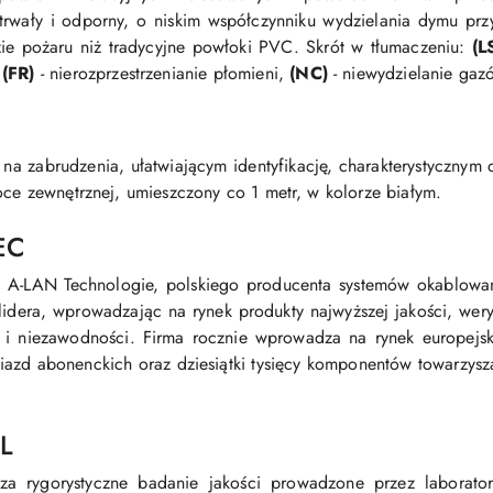
 trwały i odporny, o niskim współczynniku wydzielania dymu prz
azie pożaru niż tradycyjne powłoki PVC. Skrót w tłumaczeniu:
(L
,
(FR)
- nierozprzestrzenianie płomieni,
(NC)
- niewydzielanie gaz
na zabrudzenia, ułatwiającym identyfikację, charakterystycznym
oce zewnętrznej, umieszczony co 1 metr, w kolorze białym.
EC
A-LAN Technologie, polskiego producenta systemów okablowani
idera, wprowadzając na rynek produkty najwyższej jakości, wery
i niezawodności. Firma rocznie wprowadza na rynek europejski k
gniazd abonenckich oraz dziesiątki tysięcy komponentów towarzysz
TL
za rygorystyczne badanie jakości prowadzone przez laborat