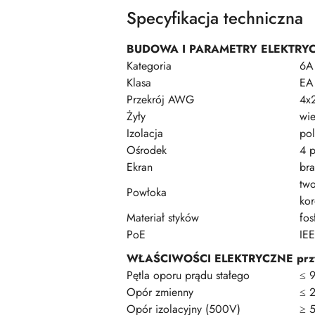
Specyfikacja techniczna
BUDOWA I PARAMETRY ELEKTRY
Kategoria
6A
Klasa
EA
Przekrój AWG
4x
Żyły
wi
Izolacja
pol
Ośrodek
4 p
Ekran
bra
two
Powłoka
ko
Materiał styków
fos
PoE
IE
WŁAŚCIWOŚCI ELEKTRYCZNE prz
Pętla oporu prądu stałego
≤ 
Opór zmienny
≤ 
Opór izolacyjny (500V)
≥ 