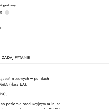
4 godziny
20
DF
ZADAJ PYTANIE
łączeń krosowych w punktach
it/s (klasa EA).
RNC.
 na poziomie produkcyjnym m.in. na