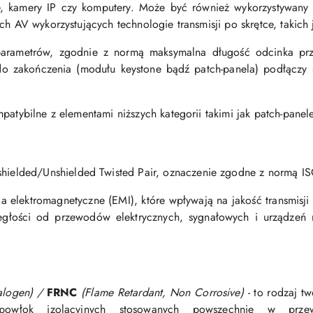
che, kamery IP czy komputery. Może być również wykorzystywany
ch AV wykorzystujących technologie transmisji po skrętce, takich
rametrów, zgodnie z normą maksymalna długość odcinka prze
do zakończenia (modułu keystone bądź patch-panela) podłączy 
patybilne z elementami niższych kategorii takimi jak patch-pane
hielded/Unshielded Twisted Pair, oznaczenie zgodne z normą I
a elektromagnetyczne (EMI), które wpływają na jakość transmisj
egłości od przewodów elektrycznych, sygnałowych i urządzeń
alogen) /
FRNC
(Flame Retardant, Non Corrosive) -
to rodzaj t
powłok izolacyjnych stosowanych powszechnie w prze