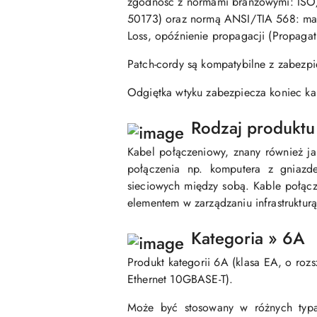
zgodność z normami branżowymi: ISO/
50173) oraz normą ANSI/TIA 568: mapa
Loss, opóźnienie propagacji (Propagat
Patch-cordy są kompatybilne z zabezp
Odgiętka wtyku zabezpiecza koniec ka
Rodzaj produktu
Kabel połączeniowy, znany również ja
połączenia np. komputera z gniazd
sieciowych między sobą. Kable połąc
elementem w zarządzaniu infrastrukturą
Kategoria » 6A
Produkt kategorii 6A (klasa EA, o roz
Ethernet 10GBASE-T).
Może być stosowany w różnych typa