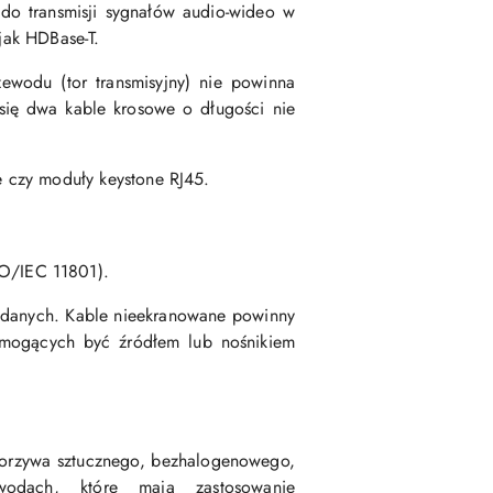
 do transmisji sygnałów audio-wideo w
 jak HDBase-T.
wodu (tor transmisyjny) nie powinna
się dwa kable krosowe o długości nie
le czy moduły keystone RJ45.
SO/IEC 11801).
i danych. Kable nieekranowane powinny
 mogących być źródłem lub nośnikiem
worzywa sztucznego, bezhalogenowego,
wodach, które mają zastosowanie