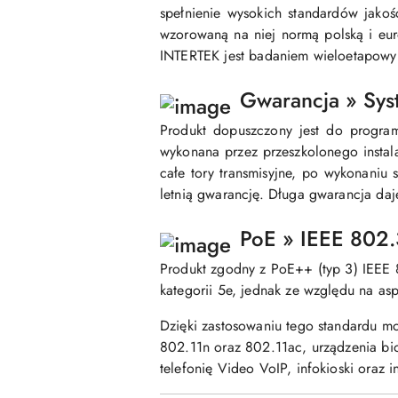
spełnienie wysokich standardów jak
wzorowaną na niej normą polską i eu
INTERTEK jest badaniem wieloetapowy
Gwarancja » Sys
Produkt dopuszczony jest do programu
wykonana przez przeszkolonego instal
całe tory transmisyjne, po wykonaniu
letnią gwarancję. Długa gwarancja daj
PoE » IEEE 802.
Produkt zgodny z PoE++ (typ 3) IEEE 
kategorii 5e, jednak ze względu na as
Dzięki zastosowaniu tego standardu moż
802.11n oraz 802.11ac, urządzenia bi
telefonię Video VoIP, infokioski oraz 