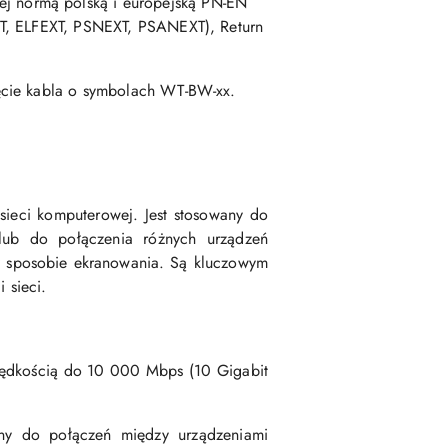
j normą polską i europejską PN-EN
XT, ELFEXT, PSNEXT, PSANEXT), Return
ęcie kabla o symbolach WT-BW-xx.
sieci komputerowej. Jest stosowany do
lub do połączenia różnych urządzeń
z sposobie ekranowania. Są kluczowym
 sieci.
 prędkością do 10 000 Mbps (10 Gigabit
ny do połączeń między urządzeniami