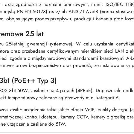
ości oraz zgodności z normami branżowymi, m.in.: ISO/IEC 11
ropejską PN-EN 50173) oraz/lub ANSI/TIA-568 (norma stosowan
m, obejmującym proces przepływu, producji i badania prób los
temowa 25 lat
 25-letniej gwarancji systemowej. W celu uzyskania certyfika
atora oraz przebadana certyfikowanym miernikiem sieci LAN z ak
 sieci zgodnie z międzynarodowymi standardami branżowymi A-L
e inwestorowi bezpieczeństwo oraz pewność, że instalowane są pro
3bt (PoE++ Typ 3)
802.3bt 60W, zasilanie na 4 parach (4PPoE).
Dopuszczalna odle
pekt temperaturowy zalecane są przewody min. kategorii 6.
na zasilić urządzenia takie jak telefonia VoIP, punkty dostępu (
ometrycznej kontroli dostępu, kamery CCTV, kamery z grzałką or
inne urządzenia zasilane do 51W.