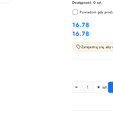
Dostępność:
0
szt.
Powiadom gdy produk
cena:
16.78
16.78
Cena:
Zarejestruj się, ab
Ilość
szt.