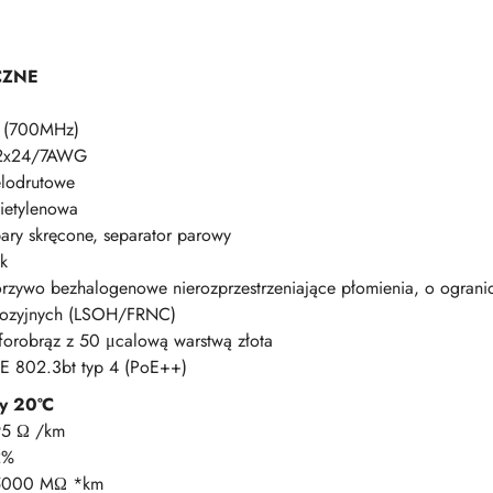
CZNE
 (700MHz)
2x24/7AWG
elodrutowe
ietylenowa
ary skręcone, separator parowy
k
rzywo bezhalogenowe nierozprzestrzeniające płomienia, o ogran
rozyjnych (LSOH/FRNC)
forobrąz z 50 μcalową warstwą złota
EE 802.3bt typ 4 (PoE++)
y 20ºC
95 Ω /km
2%
5000 MΩ *km