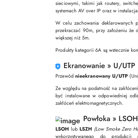
sieciowymi, takimi jak routery, swit
systemach AV over IP oraz w instalacja
W celu zachowania deklarowanych pa
przekraczać 90m, przy założeniu że 
większej niż 5m.
Produkty kategorii 6A są wstecznie kom
Ekranowanie » U/UTP
Przewód
nieekranowany U/UTP
(Uns
Ze względu na podatność na zakłóceni
być instalowane w odpowiedniej odl
zakłóceń elektromagnetycznych.
Powłoka » LSOH
LSOH
lub
LSZH
(Low Smoke Zero H
wykorzystywanego do produkcji 