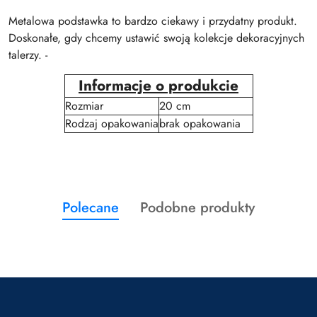
Metalowa podstawka to bardzo ciekawy i przydatny produkt.
Doskonałe, gdy chcemy ustawić swoją kolekcje dekoracyjnych
talerzy. -
Informacje o produkcie
Rozmiar
20 cm
Rodzaj opakowania
brak opakowania
Produkty
Produkty
Polecane
Podobne produkty
Pomiń karuzelę produktów
o
o
statusie:
statusie: