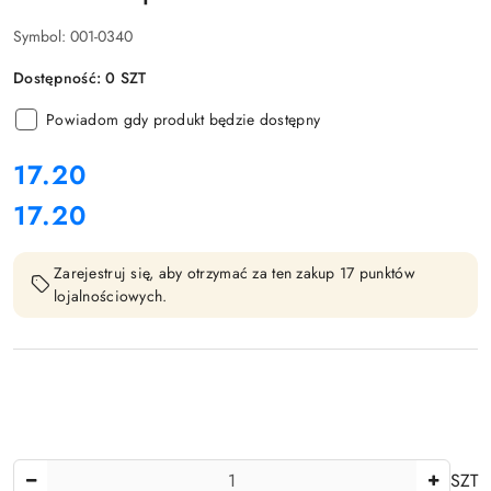
Symbol:
001-0340
Dostępność:
0
SZT
Powiadom gdy produkt będzie dostępny
cena:
17.20
17.20
Cena:
Zarejestruj się, aby otrzymać za ten zakup 17 punktów
lojalnościowych.
Ilość
SZT