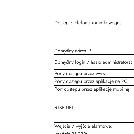
Dostęp z telefonu komórkowego
:
Domyślny adres IP
:
Domyślny login / hasło administratora
:
Porty dostępu przez www
:
Porty dostępu przez aplikację na PC
:
Port dostępu przez aplikację mobilną
:
RTSP URL
:
Wejścia / wyjścia alarmowe
:
Interfejs RS-232
: