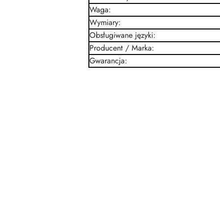
Waga
:
Wymiary
:
Obsługiwane języki
:
Producent / Marka
:
Gwarancja
: