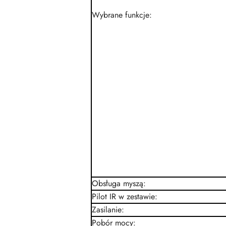
Wybrane funkcje
:
Obsługa myszą
:
Pilot IR w zestawie
:
Zasilanie
:
Pobór mocy
: