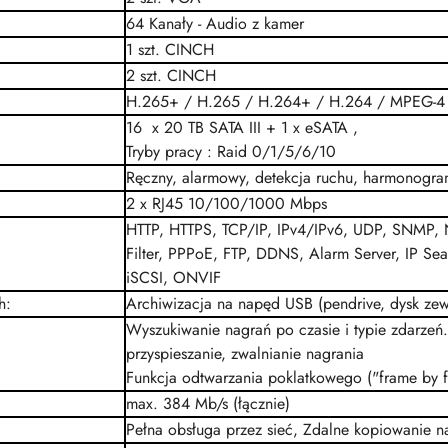
64 Kanały - Audio z kamer
1 szt.
CINCH
2 szt.
CINCH
H.265+ /
H.265
/ H.264+ /
H.264
/
MPEG-4
16 x 20 TB
SATA III
+ 1 x eSATA ,
Tryby pracy : Raid 0/1/5/6/10
Ręczny, alarmowy, detekcja ruchu, harmonogr
2 x
RJ45
10/100/1000 Mbps
HTTP, HTTPS,
TCP/IP
,
IPv4/IPv6
,
UDP
, SNMP, 
Filter, PPPoE, FTP, DDNS, Alarm Server, IP Sea
iSCSI,
ONVIF
h
:
Archiwizacja na napęd USB (pendrive, dysk zew
Wyszukiwanie nagrań po czasie i typie zdarzeń.
przyspieszanie, zwalnianie nagrania
Funkcja odtwarzania poklatkowego ("frame by 
max. 384 Mb/s (łącznie)
Pełna obsługa przez sieć, Zdalne kopiowanie