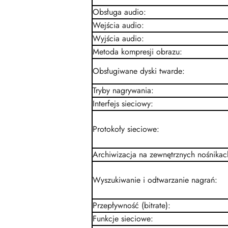
Obsługa audio
:
Wejścia audio
:
Wyjścia audio
:
Metoda kompresji obrazu
:
Obsługiwane dyski twarde
:
Tryby nagrywania
:
Interfejs sieciowy
:
Protokoły sieciowe
:
Archiwizacja na zewnętrznych nośnikac
Wyszukiwanie i odtwarzanie nagrań
:
Przepływność (bitrate)
:
Funkcje sieciowe
: