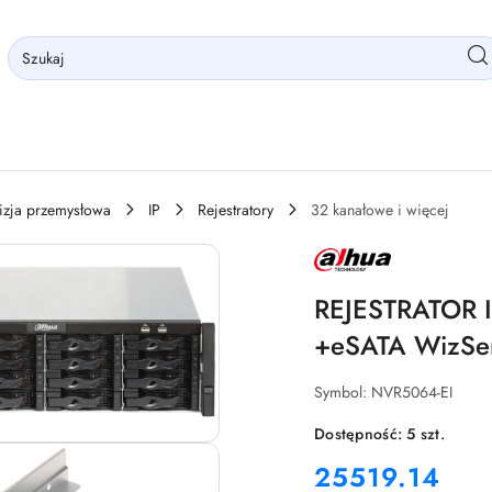
wizja przemysłowa
IP
Rejestratory
32 kanałowe i więcej
NAZWA
PRODUCENTA:
DAHUA
REJESTRATOR 
+eSATA WizS
Symbol:
NVR5064-EI
Dostępność:
5
szt.
cena:
25519.14