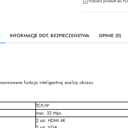
Pobierz produkt do P
U
INFORMACJE DOT. BEZPIECZEŃSTWA
OPINIE (0)
wansowane funkcje inteligentnej analizy obrazu
TCP/IP
max. 32
Mpx
2 szt. HDMI 4K
2 szt.
VGA