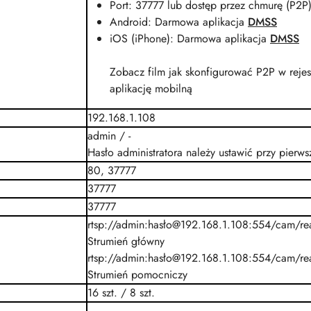
Port: 37777 lub dostęp przez chmurę (P2P
Android: Darmowa aplikacja
DMSS
iOS (iPhone): Darmowa aplikacja
DMSS
Zobacz film jak skonfigurować P2P w rejes
aplikację mobilną
192.168.1.108
admin / -
Hasło administratora należy ustawić przy pierw
80, 37777
37777
37777
rtsp://admin:hasło@192.168.1.108:554/cam/re
Strumień główny
rtsp://admin:hasło@192.168.1.108:554/cam/re
Strumień pomocniczy
16 szt. / 8 szt.