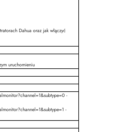
)
tratorach Dahua oraz jak włączyć
szym uruchomieniu
almonitor?channel=1&subtype=0 -
almonitor?channel=1&subtype=1 -