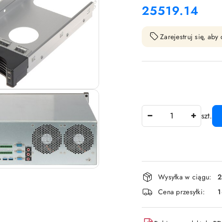
25519.14
Cena:
Zarejestruj się, ab
Ilość
szt.
Dostępność
Wysyłka w ciągu:
2
i
Cena przesyłki:
dostawa