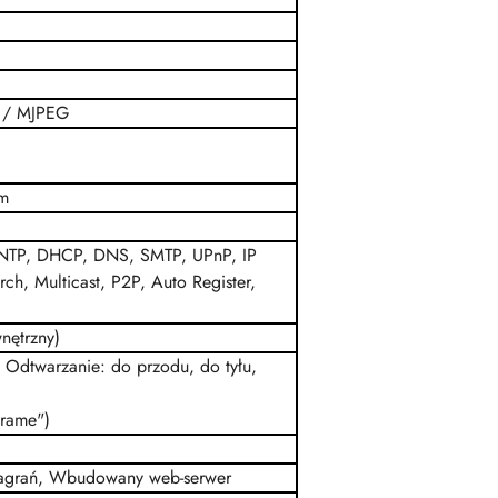
/
MJPEG
am
NTP, DHCP, DNS, SMTP, UPnP, IP
rch, Multicast,
P2P
, Auto Register,
nętrzny)
 Odtwarzanie: do przodu, do tyłu,
frame")
 nagrań, Wbudowany web-serwer