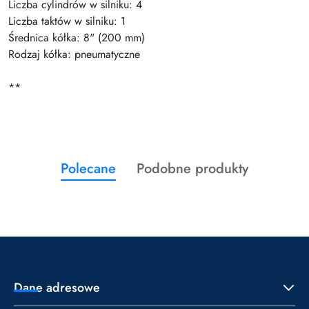
Liczba cylindrów w silniku: 4
Liczba taktów w silniku: 1
Średnica kółka: 8" (200 mm)
Rodzaj kółka: pneumatyczne
**
Produkty
Produkty
Polecane
Podobne produkty
Pomiń karuzelę produktów
o
o
statusie:
statusie:
Dane adresowe