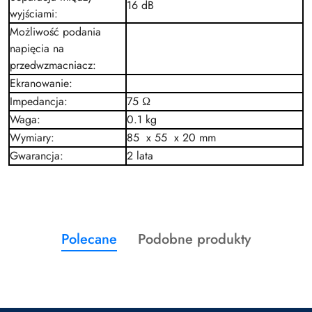
16
dB
wyjściami
:
Możliwość podania
napięcia na
przedwzmacniacz
:
Ekranowanie
:
Impedancja
:
75 Ω
Waga
:
0.1 kg
Wymiary
:
85 x 55 x 20 mm
Gwarancja
:
2 lata
Produkty
Produkty
Polecane
Podobne produkty
Pomiń karuzelę produktów
o
o
statusie:
statusie: