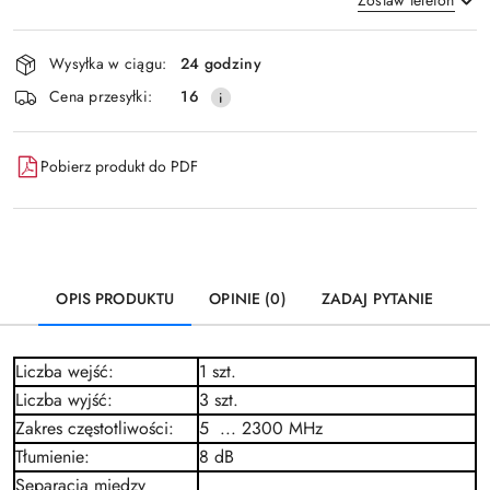
Dostępność
Wysyłka w ciągu:
24 godziny
i
Wyślij
Cena przesyłki:
16
dostawa
Pobierz produkt do PDF
OPIS PRODUKTU
OPINIE (0)
ZADAJ PYTANIE
Liczba wejść
:
1 szt.
Liczba wyjść
:
3 szt.
Zakres częstotliwości
:
5 ... 2300 MHz
Tłumienie
:
8
dB
Separacja między