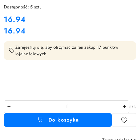
Dostępność:
5
szt.
cena:
16.94
16.94
Cena:
Zarejestruj się, aby otrzymać za ten zakup 17 punktów
lojalnościowych.
Ilość
szt.
Do koszyka
Zostaw telefon