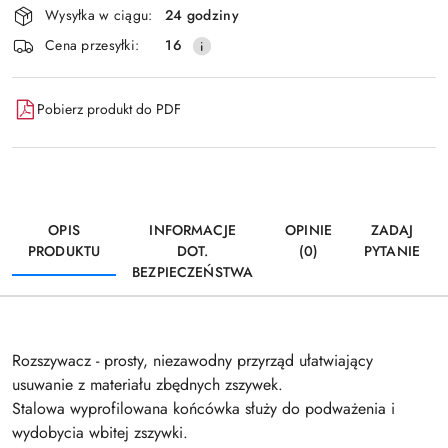
Wysyłka w ciągu:
24 godziny
i
Wyślij
Cena przesyłki:
16
dostawa
Pobierz produkt do PDF
OPIS
INFORMACJE
OPINIE
ZADAJ
PRODUKTU
DOT.
(0)
PYTANIE
BEZPIECZEŃSTWA
Rozszywacz - prosty, niezawodny przyrząd ułatwiający
usuwanie z materiału zbędnych zszywek.
Stalowa wyprofilowana końcówka służy do podważenia i
wydobycia wbitej zszywki.