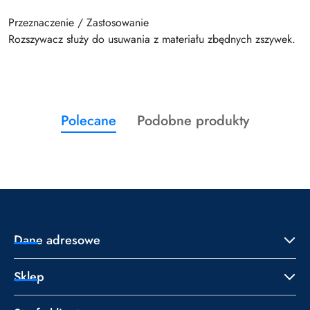
Przeznaczenie / Zastosowanie
Rozszywacz służy do usuwania z materiału zbędnych zszywek.
Produkty
Produkty
Polecane
Podobne produkty
Pomiń karuzelę produktów
o
o
statusie:
statusie:
Dane adresowe
Sklep