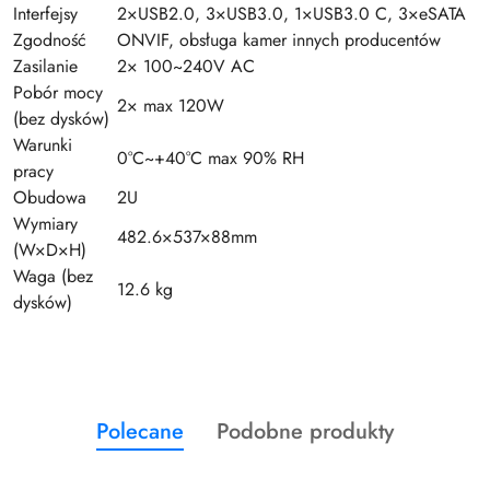
Interfejsy
2×USB2.0, 3×USB3.0, 1×USB3.0 C, 3×eSATA
Zgodność
ONVIF, obsługa kamer innych producentów
Zasilanie
2× 100~240V AC
Pobór mocy
2× max 120W
(bez dysków)
Warunki
0°C~+40°C max 90% RH
pracy
Obudowa
2U
Wymiary
482.6×537×88mm
(W×D×H)
Waga (bez
12.6 kg
dysków)
Produkty
Produkty
Polecane
Podobne produkty
Pomiń karuzelę produktów
o
o
statusie:
statusie: