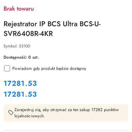
Brak towaru
Rejestrator IP BCS Ultra BCS-U-
SVR6408R-4KR
Symbol:
53100
Dostępność:
0
szt.
Powiadom gdy produkt będzie dostępny
cena:
17281.53
17281.53
Cena:
Zarejestruj się, aby otrzymać za ten zakup 17282 punktów
lojalnościowych.