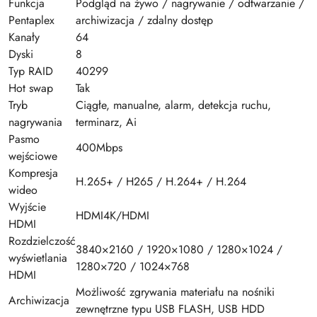
Funkcja
Podgląd na żywo / nagrywanie / odtwarzanie /
Pentaplex
archiwizacja / zdalny dostęp
Kanały
64
Dyski
8
Typ RAID
40299
Hot swap
Tak
Tryb
Ciągłe, manualne, alarm, detekcja ruchu,
nagrywania
terminarz, Ai
Pasmo
400Mbps
wejściowe
Kompresja
H.265+ / H265 / H.264+ / H.264
wideo
Wyjście
HDMI4K/HDMI
HDMI
Rozdzielczość
3840×2160 / 1920×1080 / 1280×1024 /
wyświetlania
1280×720 / 1024×768
HDMI
Możliwość zgrywania materiału na nośniki
Archiwizacja
zewnętrzne typu USB FLASH, USB HDD