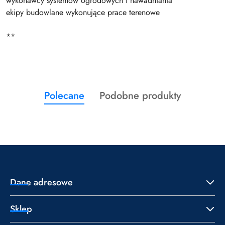
wykonawcy systemów ogrodowych i nawadniania
ekipy budowlane wykonujące prace terenowe
**
Produkty
Produkty
Polecane
Podobne produkty
Pomiń karuzelę produktów
o
o
statusie:
statusie:
Dane adresowe
Sklep