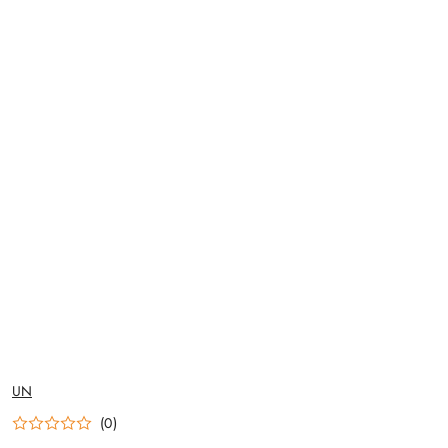
NAZWA
UN
PRODUCENTA:
(0)