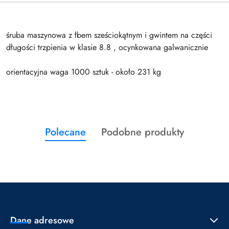
śruba maszynowa z łbem sześciokątnym i gwintem na części
długości trzpienia w klasie 8.8 , ocynkowana galwanicznie
orientacyjna waga 1000 sztuk - około 231 kg
Produkty
Produkty
Polecane
Podobne produkty
Pomiń karuzelę produktów
o
o
statusie:
statusie:
Dane adresowe