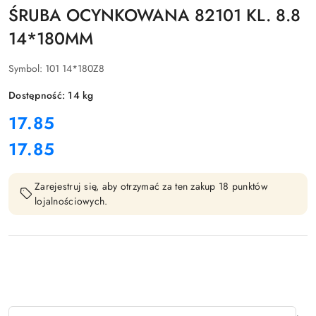
ŚRUBA OCYNKOWANA 82101 KL. 8.8
14*180MM
Symbol:
101 14*180Z8
Dostępność:
14
kg
cena:
17.85
17.85
Cena:
Zarejestruj się, aby otrzymać za ten zakup 18 punktów
lojalnościowych.
Ilość