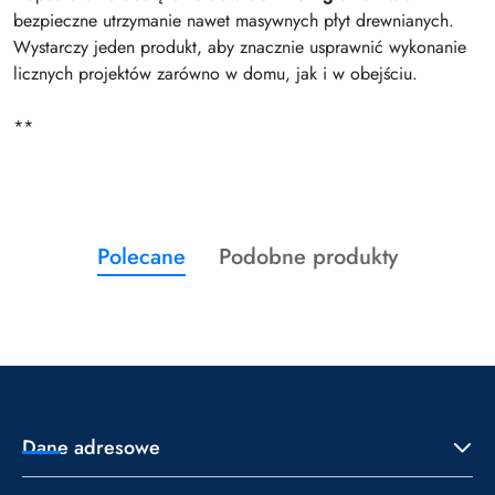
bezpieczne utrzymanie nawet masywnych płyt drewnianych.
Wystarczy jeden produkt, aby znacznie usprawnić wykonanie
licznych projektów zarówno w domu, jak i w obejściu.
**
Produkty
Produkty
Polecane
Podobne produkty
Pomiń karuzelę produktów
o
o
statusie:
statusie:
Dane adresowe