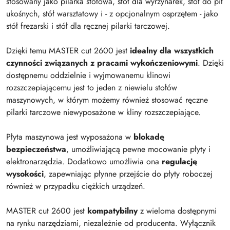
stosowany jako pilarka stołowa, stół dla wyrzynarek, stół do pił
ukośnych, stół warsztatowy i - z opcjonalnym osprzętem - jako
stół frezarski i stół dla ręcznej pilarki tarczowej.
Dzięki temu MASTER cut 2600 jest
idealny dla wszystkich
czynności związanych z pracami wykończeniowymi
. Dzięki
dostępnemu oddzielnie i wyjmowanemu klinowi
rozszczepiającemu jest to jeden z niewielu stołów
maszynowych, w którym możemy również stosować ręczne
pilarki tarczowe niewyposażone w kliny rozszczepiające.
Płyta maszynowa jest wyposażona w
blokadę
bezpieczeństwa
, umożliwiającą pewne mocowanie płyty i
elektronarzędzia. Dodatkowo umożliwia ona
regulację
wysokości
, zapewniając płynne przejście do płyty roboczej
również w przypadku ciężkich urządzeń.
MASTER cut 2600 jest
kompatybilny
z wieloma dostępnymi
na rynku narzędziami, niezależnie od producenta. Wyłącznik