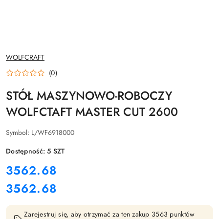
NAZWA
WOLFCRAFT
PRODUCENTA:
(0)
STÓŁ MASZYNOWO-ROBOCZY
WOLFCTAFT MASTER CUT 2600
Symbol:
L/WF6918000
Dostępność:
5
SZT
cena:
3562.68
3562.68
Cena:
Zarejestruj się, aby otrzymać za ten zakup 3563 punktów