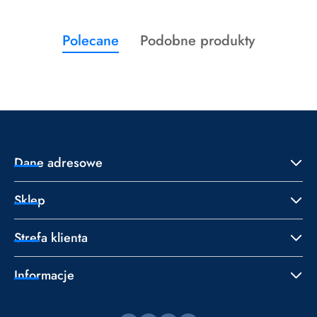
Produkty
Produkty
Polecane
Podobne produkty
Pomiń karuzelę produktów
o
o
statusie:
statusie:
Dane adresowe
Sklep
Strefa klienta
Informacje