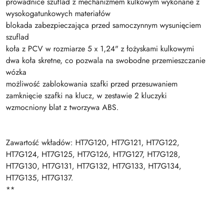
prowadnice szuflad z mechanizmem kulkowym wykonane z
wysokogatunkowych materiałów
blokada zabezpieczająca przed samoczynnym wysunięciem
szuflad
koła z PCV w rozmiarze 5 x 1,24" z łożyskami kulkowymi
dwa koła skretne, co pozwala na swobodne przemieszczanie
wózka
możliwość zablokowania szafki przed przesuwaniem
zamknięcie szafki na klucz, w zestawie 2 kluczyki
wzmocniony blat z tworzywa ABS.
Zawartość wkładów: HT7G120, HT7G121, HT7G122,
HT7G124, HT7G125, HT7G126, HT7G127, HT7G128,
HT7G130, HT7G131, HT7G132, HT7G133, HT7G134,
HT7G135, HT7G137.
**