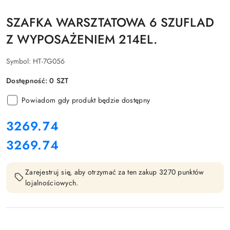
SZAFKA WARSZTATOWA 6 SZUFLAD
Z WYPOSAŻENIEM 214EL.
Symbol:
HT-7G056
Dostępność:
0
SZT
Powiadom gdy produkt będzie dostępny
cena:
3269.74
3269.74
Cena:
Zarejestruj się, aby otrzymać za ten zakup 3270 punktów
lojalnościowych.