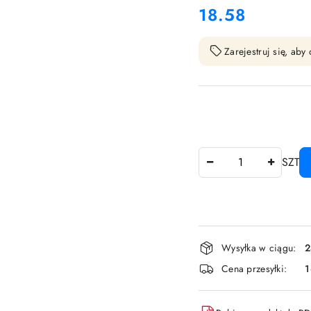
18.58
Cena:
Zarejestruj się, ab
Ilość
SZT
Dostępność
Wysyłka w ciągu:
2
i
Cena przesyłki:
dostawa