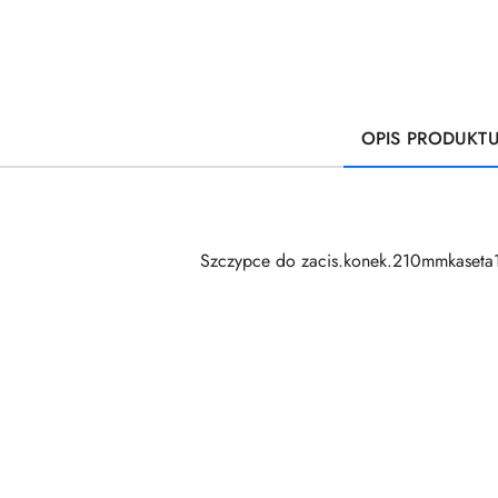
OPIS PRODUKT
Szczypce do zacis.konek.210mmkaseta
Pomiń karuzelę produktów