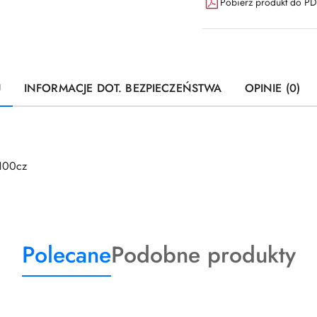
Pobierz produkt do P
U
INFORMACJE DOT. BEZPIECZEŃSTWA
OPINIE (0)
100cz
Produkty
Produkty
Polecane
Podobne produkty
o
o
statusie:
statusie: