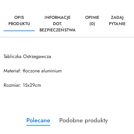
OPIS
INFORMACJE
OPINIE
ZADAJ
PRODUKTU
DOT.
(0)
PYTANIE
BEZPIECZEŃSTWA
Tabliczka Ostrzegawcza
Materiał: tłoczone aluminium
Rozmiar: 15x29cm
Produkty
Produkty
Polecane
Podobne produkty
Pomiń karuzelę produktów
o
o