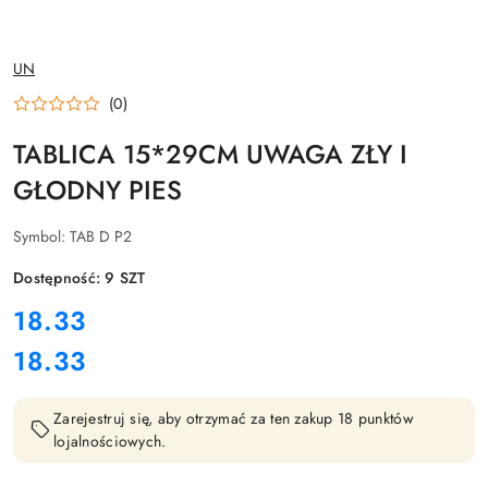
NAZWA
UN
PRODUCENTA:
(0)
TABLICA 15*29CM UWAGA ZŁY I
GŁODNY PIES
Symbol:
TAB D P2
Dostępność:
9
SZT
cena:
18.33
18.33
Cena:
Zarejestruj się, aby otrzymać za ten zakup 18 punktów
lojalnościowych.