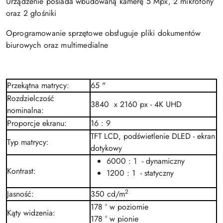
Urządzenie posiada wbudowaną kamerę 5 Mpx, 2 mikrofony
oraz 2 głośniki
Oprogramowanie sprzętowe obsługuje pliki dokumentów
biurowych oraz multimedialne
Przekątna matrycy
:
65 "
Rozdzielczość
3840 x 2160 px -
4K UHD
nominalna
:
Proporcje ekranu
:
16 : 9
TFT LCD, podświetlenie DLED - ekran
Typ matrycy
:
dotykowy
6000 : 1 - dynamiczny
Kontrast
:
1200 : 1 - statyczny
2
Jasność
:
350 cd/m
178 ° w poziomie
Kąty widzenia
:
178 ° w pionie