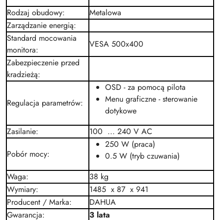
Rodzaj obudowy
:
Metalowa
Zarządzanie energią
:
Standard mocowania
VESA 500x400
monitora
:
Zabezpieczenie przed
kradzieżą
:
OSD - za pomocą pilota
Menu graficzne - sterowanie
Regulacja parametrów
:
dotykowe
Zasilanie
:
100 ... 240 V
AC
250 W (praca)
Pobór mocy
:
0.5 W (tryb czuwania)
Waga
:
38 kg
Wymiary
:
1485 x 87 x 941
Producent / Marka
:
DAHUA
Gwarancja
:
3 lata