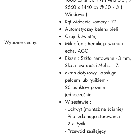
2560 x 1440 px @ 30
kl/s
(
Windows )
Kąt widzenia kamery
: 79 °
Automatyczny balans bieli
Czujnik światła,
Wybrane cechy
:
Mikrofon : Redukcja szumu i
echa, AGC
Ekran : Szkło hartowane - 3 mm,
Skala twardości Mohsa - 7,
ekran dotykowy - obsługa
palcem lub rysikiem -
20 punktów pisania
jednocześnie
W zestawie :
- Uchwyt (montaż na ścianie)
- Pilot zdalnego sterowania
- 2 x Rysik
- Przewód zasilający