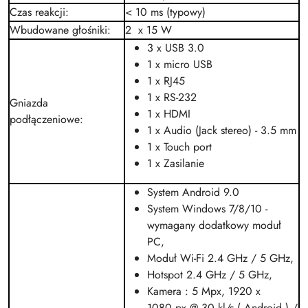
Czas reakcji
:
< 10 ms (typowy)
Wbudowane głośniki
:
2 x 15 W
3 x
USB 3.0
1 x
micro USB
1 x
RJ45
1 x RS-232
Gniazda
1 x
HDMI
podłączeniowe
:
1 x Audio (Jack stereo) - 3.5 mm
1 x Touch port
1 x Zasilanie
System Android 9.0
System Windows 7/8/10 -
wymagany dodatkowy moduł
PC,
Moduł Wi-Fi 2.4 GHz / 5 GHz,
Hotspot 2.4 GHz / 5 GHz,
Kamera : 5
Mpx
, 1920 x
1080 px @ 30
kl/s
( Android ) /