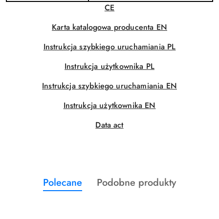
CE
Karta katalogowa producenta EN
Instrukcja szybkiego uruchamiania PL
Instrukcja użytkownika PL
Instrukcja szybkiego uruchamiania EN
Instrukcja użytkownika EN
Data act
Produkty
Produkty
Polecane
Podobne produkty
Pomiń karuzelę produktów
o
o
statusie:
statusie: