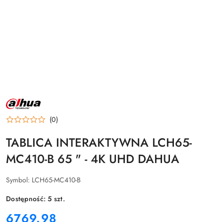
NAZWA
PRODUCENTA:
DAHUA
(0)
TABLICA INTERAKTYWNA LCH65-
MC410-B 65 " - 4K UHD DAHUA
Symbol:
LCH65-MC410-B
Dostępność:
5
szt.
cena:
6769.98