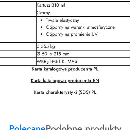
Kartusz 310 ml
Czarny
Trwale elastyczny
Odporny na warunki atmosferyczne
Odporny na promienie UV
0.355 kg
Ø 50 x 215 mm
WKRĘT-MET KLIMAS
Karta katalogowa producenta PL
Karta katalogowa producenta EN
Karta charakterystyki (SDS) PL
Produkty
Produkty
Polecane
Podobne produkty