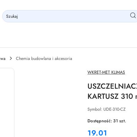
owa
Chemia budowlana i akcesoria
NAZWA
WKRĘT-MET KLIMAS
PRODUCENTA:
USZCZELNIACZ
KARTUSZ 310 
Symbol:
UDE-310-CZ
Dostępność:
31
szt.
cena:
19.01