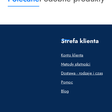
o
o
statusie:
statusie:
Strefa klienta
Konto klienta
Metody płatności
Dostawa - rodzaje i czas
Pomoc
Blog