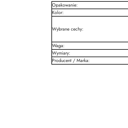
Opakowanie
:
Kolor
:
Wybrane cechy
:
Waga
:
Wymiary
:
Producent / Marka
:
Pomiń karuzelę produktów