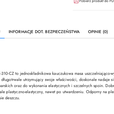
Pobierz produkt do P
U
INFORMACJE DOT. BEZPIECZEŃSTWA
OPINIE (0)
-310-CZ to jednoskładnikowa kauczukowa masa uszczelniająco-wy
długotrwale utrzymujący swoje właściwości, doskonale nadaje si
arskich oraz do wykonania elastycznych i szczelnych spoin. Dob
ale plastyczno-elastyczny, nawet po utwardzeniu. Odporny na pl
ie deszczu.