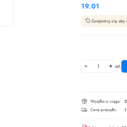
19.01
Cena:
Zarejestruj się, ab
Ilość
szt.
Dostępność
Wysyłka w ciągu:
2
i
Cena przesyłki:
dostawa