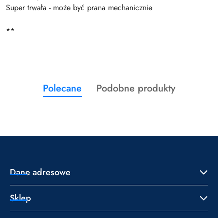
Super trwała - może być prana mechanicznie
**
Produkty
Produkty
Polecane
Podobne produkty
Pomiń karuzelę produktów
o
o
statusie:
statusie:
Dane adresowe
Sklep