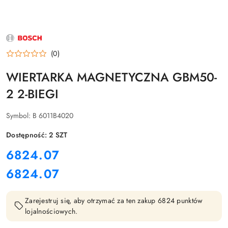
NAZWA
PRODUCENTA:
BOSCH
(0)
WIERTARKA MAGNETYCZNA GBM50-
2 2-BIEGI
Symbol:
B 6011B4020
Dostępność:
2
SZT
cena:
6824.07
6824.07
Cena:
Zarejestruj się, aby otrzymać za ten zakup 6824 punktów
lojalnościowych.