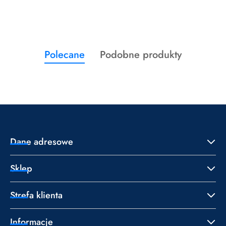
Produkty
Produkty
Polecane
Podobne produkty
Pomiń karuzelę produktów
o
o
statusie:
statusie:
Dane adresowe
Sklep
Strefa klienta
Informacje