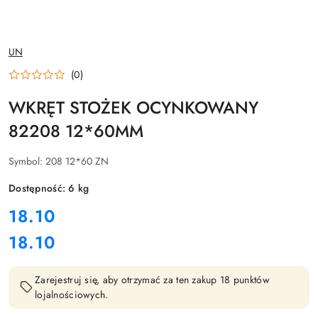
NAZWA
UN
PRODUCENTA:
(0)
WKRĘT STOŻEK OCYNKOWANY
82208 12*60MM
Symbol:
208 12*60 ZN
Dostępność:
6
kg
cena:
18.10
18.10
Cena:
Zarejestruj się, aby otrzymać za ten zakup 18 punktów
lojalnościowych.