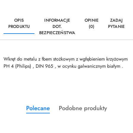
OPIS
INFORMACJE
OPINIE
ZADAJ
PRODUKTU
DOT.
(0)
PYTANIE
BEZPIECZEŃSTWA
Wkręt do metalu z łbem stożkowym z wgłębieniem krzyżowym
PH 4 (Philips) , DIN 965 , w ocynku galwanicznym białym .
Produkty
Produkty
Polecane
Podobne produkty
Pomiń karuzelę produktów
o
o
statusie:
statusie: