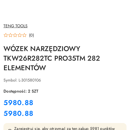
NAZWA
TENG TOOLS
PRODUCENTA:
(0)
WÓZEK NARZĘDZIOWY
TKW26R282TC PRO35TM 282
ELEMENTÓW
Symbol:
L-301580106
Dostępność:
2
SZT
cena:
5980.88
5980.88
Cena:
Zarejestruj się, aby otrzymać za ten zakup 5981 punktów