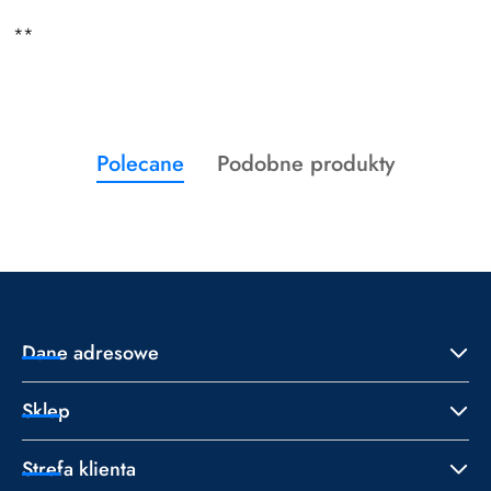
**
Produkty
Produkty
Polecane
Podobne produkty
Pomiń karuzelę produktów
o
o
statusie:
statusie:
Dane adresowe
Sklep
Strefa klienta