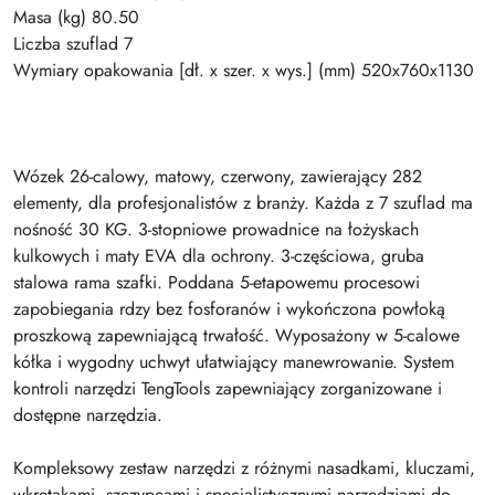
Masa (kg) 80.50
Liczba szuflad 7
Wymiary opakowania [dł. x szer. x wys.] (mm) 520x760x1130
Wózek 26-calowy, matowy, czerwony, zawierający 282
elementy, dla profesjonalistów z branży. Każda z 7 szuflad ma
nośność 30 KG. 3-stopniowe prowadnice na łożyskach
kulkowych i maty EVA dla ochrony. 3-częściowa, gruba
stalowa rama szafki. Poddana 5-etapowemu procesowi
zapobiegania rdzy bez fosforanów i wykończona powłoką
proszkową zapewniającą trwałość. Wyposażony w 5-calowe
kółka i wygodny uchwyt ułatwiający manewrowanie. System
kontroli narzędzi TengTools zapewniający zorganizowane i
dostępne narzędzia.
Kompleksowy zestaw narzędzi z różnymi nasadkami, kluczami,
wkrętakami, szczypcami i specjalistycznymi narzędziami do