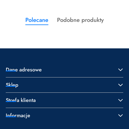
Produkty
Produkty
Polecane
Podobne produkty
Pomiń karuzelę produktów
o
o
statusie:
statusie:
Dane adresowe
Sklep
Strefa klienta
Informacje