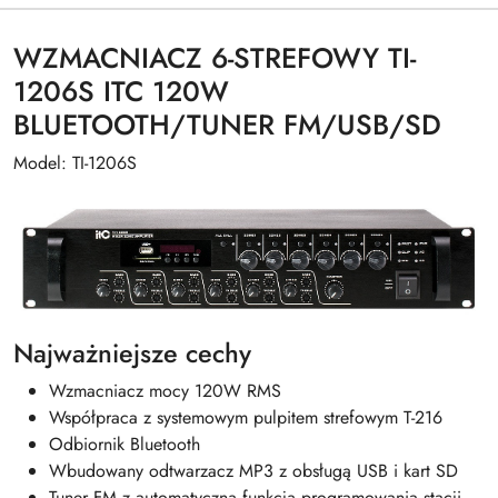
WZMACNIACZ 6-STREFOWY TI-
1206S ITC 120W
BLUETOOTH/TUNER FM/USB/SD
Model: TI-1206S
Najważniejsze cechy
Wzmacniacz mocy 120W RMS
Współpraca z systemowym pulpitem strefowym T-216
Odbiornik Bluetooth
Wbudowany odtwarzacz MP3 z obsługą USB i kart SD
Tuner FM z automatyczną funkcją programowania stacji