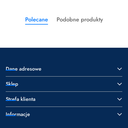
Produkty
Produkty
Polecane
Podobne produkty
Pomiń karuzelę produktów
o
o
statusie:
statusie:
Dane adresowe
Sklep
Strefa klienta
Informacje