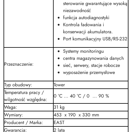
sterowanie gwarantujące wysoką
niezawodność
funkcja autodiagnostyki
Kontrola ładowania i
konserwacji akumulatora.
Port komunikacyjny USB/RS-232
Systemy monitoringu
centra magazynowania danych
Przeznaczenie
:
sieć, serwery, stacje robocze
wyposażenie przemysłowe
Typ obudowy
:
Tower
Temperatura pracy /
0 °C ... 40 °C / 0 ... 90 %
wilgotność względna
:
Waga
:
31 kg
Wymiary
:
453 x 190 x 330 mm
Producent / Marka
:
EAST
Gwarancja
:
2 lata