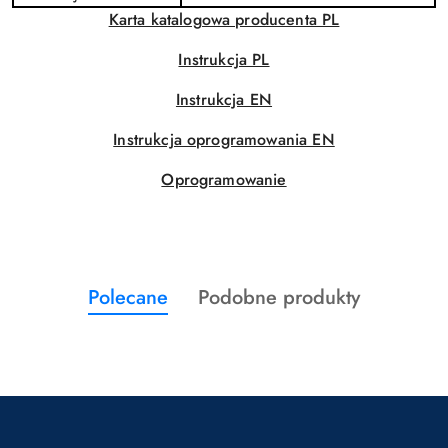
Karta katalogowa producenta PL
Instrukcja PL
Instrukcja EN
Instrukcja oprogramowania EN
Oprogramowanie
Produkty
Produkty
Polecane
Podobne produkty
Pomiń karuzelę produktów
o
o
statusie:
statusie: