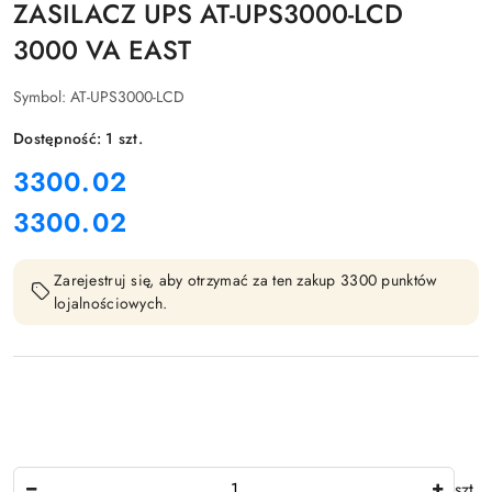
ZASILACZ UPS AT-UPS3000-LCD
3000 VA EAST
Symbol:
AT-UPS3000-LCD
Dostępność:
1
szt.
cena:
3300.02
3300.02
Cena:
Zarejestruj się, aby otrzymać za ten zakup 3300 punktów
lojalnościowych.
Ilość
szt.