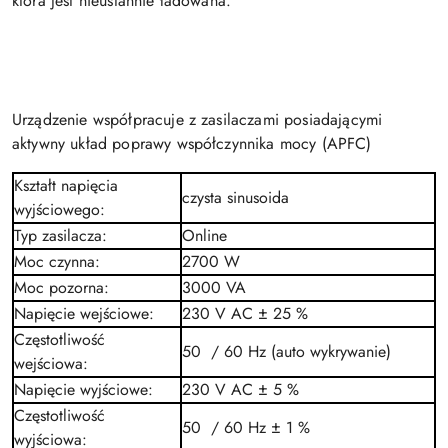
która jest nieustannie ładowana.
Urządzenie współpracuje z zasilaczami posiadającymi
aktywny układ poprawy współczynnika mocy (APFC)
Kształt napięcia
czysta sinusoida
wyjściowego
:
Typ zasilacza
:
Online
Moc czynna
:
2700 W
Moc pozorna
:
3000 VA
Napięcie wejściowe
:
230 V
AC
± 25 %
Częstotliwość
50 / 60 Hz (auto wykrywanie)
wejściowa
:
Napięcie wyjściowe
:
230 V
AC
± 5 %
Częstotliwość
50 / 60 Hz ± 1 %
wyjściowa
: