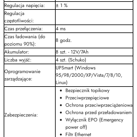
Regulacja napięcia
:
± 1 %
Regulacja
częstotliwości
:
Czas przełączenia
:
4 ms
Czas ładowania (do
8 godz.
poziomu 90%)
:
Akumulator
:
8 szt. - 12V/7Ah
Liczba wyjść
:
4 szt. (Schuko)
UPSmart (Windows
Oprogramowanie
95/98/2000/XP/Vista/7/8/10,
zarządzające
:
Linux)
Bezpiecznik topikowy
Przeciwprzepięciowe
Ochrona przeciwprzeciążeniowa
Ochrona przed przeładowaniem
Zabezpieczenia
:
Wyłącznik EPO (Emergency
power off)
Filtr Ethernet