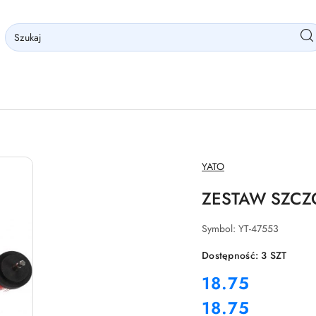
NAZWA
YATO
PRODUCENTA:
ZESTAW SZCZ
Symbol:
YT-47553
Dostępność:
3
SZT
cena:
18.75
18.75
Cena: