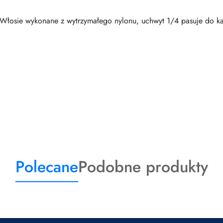
Włosie wykonane z wytrzymałego nylonu, uchwyt 1/4 pasuje do każd
Produkty
Produkty
Polecane
Podobne produkty
o
o
statusie:
statusie: