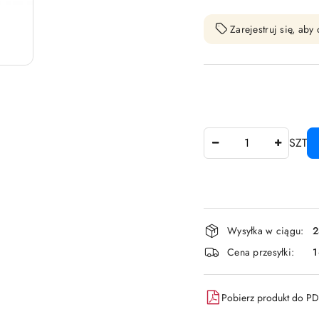
Zarejestruj się, ab
Ilość
SZT
Dostępność
Wysyłka w ciągu:
2
i
Cena przesyłki:
dostawa
Pobierz produkt do P