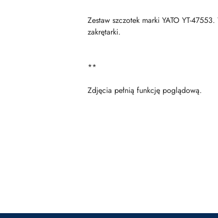
Zestaw szczotek marki YATO YT-47553. 
zakrętarki.
**
Zdjęcia pełnią funkcję poglądową.
Pomiń karuzelę produktów