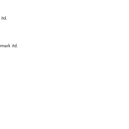
itd.
mark itd.