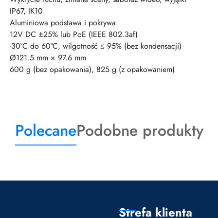
IP67, IK10
Aluminiowa podstawa i pokrywa
12V DC ±25% lub PoE (IEEE 802.3af)
-30°C do 60°C, wilgotność ≤ 95% (bez kondensacji)
Ø121.5 mm × 97.6 mm
600 g (bez opakowania), 825 g (z opakowaniem)
Produkty
Produkty
Polecane
Podobne produkty
o
o
statusie:
statusie:
Strefa klienta