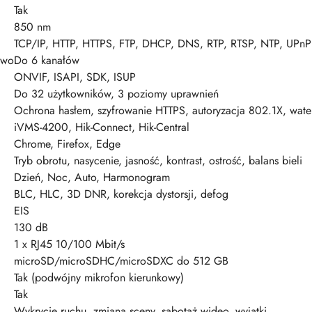
Tak
850 nm
TCP/IP, HTTP, HTTPS, FTP, DHCP, DNS, RTP, RTSP, NTP, UPnP 
ywo
Do 6 kanałów
ONVIF, ISAPI, SDK, ISUP
Do 32 użytkowników, 3 poziomy uprawnień
Ochrona hasłem, szyfrowanie HTTPS, autoryzacja 802.1X, water
iVMS-4200, Hik-Connect, Hik-Central
Chrome, Firefox, Edge
Tryb obrotu, nasycenie, jasność, kontrast, ostrość, balans bieli
Dzień, Noc, Auto, Harmonogram
BLC, HLC, 3D DNR, korekcja dystorsji, defog
EIS
130 dB
1 x RJ45 10/100 Mbit/s
microSD/microSDHC/microSDXC do 512 GB
Tak (podwójny mikrofon kierunkowy)
Tak
Wykrycie ruchu, zmiana sceny, sabotaż wideo, wyjątki