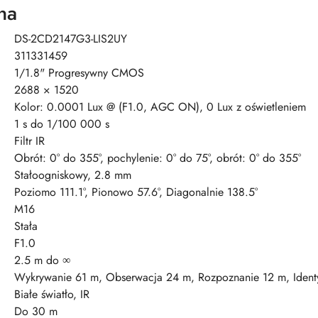
na
DS-2CD2147G3-LIS2UY
311331459
1/1.8" Progresywny CMOS
2688 × 1520
Kolor: 0.0001 Lux @ (F1.0, AGC ON), 0 Lux z oświetleniem
1 s do 1/100 000 s
Filtr IR
Obrót: 0° do 355°, pochylenie: 0° do 75°, obrót: 0° do 355°
Stałoogniskowy, 2.8 mm
Poziomo 111.1°, Pionowo 57.6°, Diagonalnie 138.5°
M16
Stała
F1.0
2.5 m do ∞
Wykrywanie 61 m, Obserwacja 24 m, Rozpoznanie 12 m, Identy
Białe światło, IR
Do 30 m