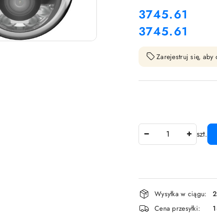
cena:
3745.61
3745.61
Cena:
Zarejestruj się, ab
Ilość
szt.
Dostępność
Wysyłka w ciągu:
2
i
Cena przesyłki: