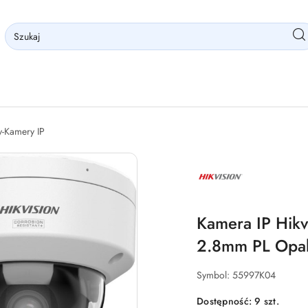
y-Kamery IP
NAZWA
PRODUCENTA:
HIKVISION
Kamera IP Hik
2.8mm PL Opak
Symbol:
55997K04
Dostępność:
9
szt.