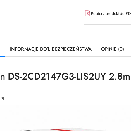
dostawa
Pobierz produkt do P
U
INFORMACJE DOT. BEZPIECZEŃSTWA
OPINIE (0)
ion DS-2CD2147G3-LIS2UY 2.8
 PL